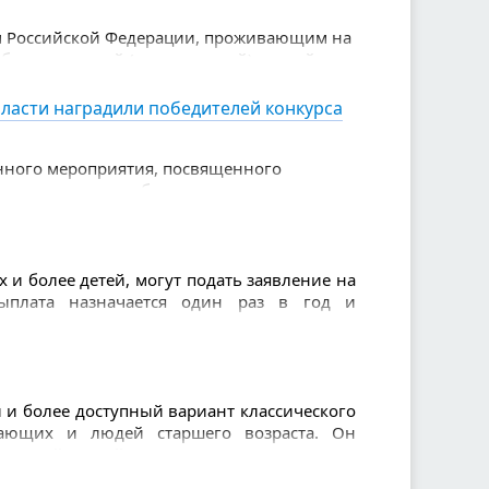
м Российской Федерации, проживающим на
обровольческой (волонтерской) и иной
ласти наградили победителей конкурса
енного мероприятия, посвященного
етные награды победителям вручила
 — Министр здравоохранения Свердловской
 и более детей, могут подать заявление на
ыплата назначается один раз в год и
и более доступный вариант классического
нающих и людей старшего возраста. Он
щенной сеткой и использованием легкого
 и позволяет избежать травм.