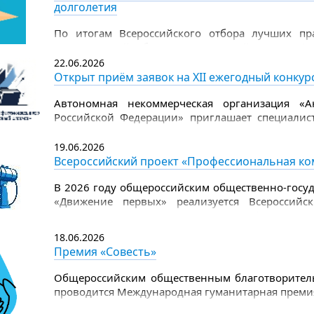
долголетия
.
По итогам Всероссийского отбора лучших пра
одноименный сборник, в который вошли фи
представлены проекты Свердловской област
22.06.2026
социального обслуживания города Лесного) и 
Открыт приём заявок на XII ежегодный конку
социальной политики Свердловской области с
центром социальной помощи).
Автономная некоммерческая организация «А
Российской Федерации» приглашает специалист
ежегодном конкурсе профессионального управ
площадка для обмена опытом, объективной оц
19.06.2026
лучших управленческих практик.
Всероссийский проект «Профессиональная ко
В 2026 году общероссийским общественно-госу
«Движение первых» реализуется Всероссийс
Первых». Проект направлен на формиров
воспитательной работы и повышение квали
18.06.2026
воспитательную и организационную работу с д
Премия «Совесть»
деятельности Движения Первых.
Общероссийским общественным благотворител
проводится Международная гуманитарная премия 
дело защиты детства.