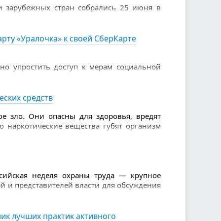
и зарубежных стран собрались 25 июня в
е навыки в финале XVI Всероссийского
и пенсионеров.
рту «Уралочка» к своей СберКарте
но упростить доступ к мерам социальной
 «Уралочка» можно подключить удалённо.
инете Сбербанк Онлайн для владельцев
еских средств
е зло. Они опасны для здоровья, вредят
то наркотические вещества губят организм
зывают серьезные болезни. Также из-за
слабоумие, проблемы с памятью, агрессия.
ссийская неделя охраны труда — крупное
й и представителей власти для обсуждения
я работников.
истерство труда и социальной защиты
ик лучших практик активного
онгресс