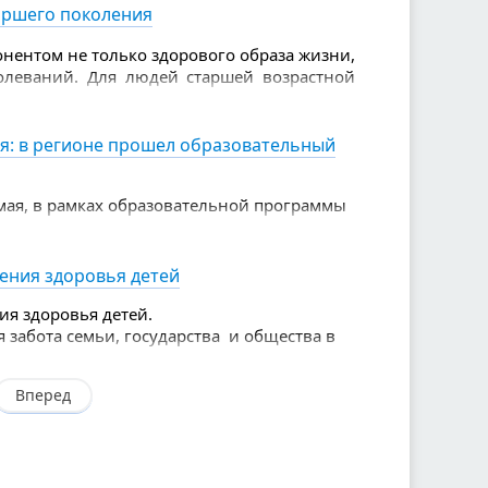
аршего поколения
нентом не только здорового образа жизни,
олеваний. Для людей старшей возрастной
е, чем для молодых.
я: в регионе прошел образовательный
мая, в рамках образовательной программы
 чемпионата
ов.
нения здоровья детей
ия здоровья детей.
я забота семьи, государства и общества в
Вперед