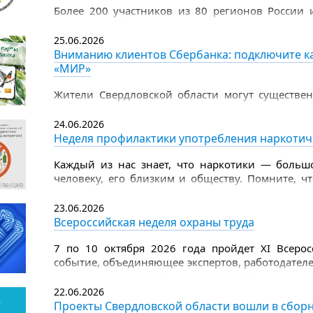
Более 200 участников из 80 регионов России 
Рязани, чтобы продемонстрировать цифровы
чемпионата по компьютерному многоборью сред
25.06.2026
Вниманию клиентов Сбербанка: подключите ка
«МИР»
Жители Свердловской области могут существен
поддержки — теперь Единую социальную карту
Такая возможность доступна в личном каб
24.06.2026
дебетовой СберКарты «МИР».
Неделя профилактики употребления наркотич
Каждый из нас знает, что наркотики — большо
человеку, его близким и обществу. Помните, ч
изнутри, разрушают внутренние органы и вы
наркотиков страдает головной мозг, появляется 
23.06.2026
Всероссийская неделя охраны труда
7 по 10 октября 2026 года пройдет XI Всеро
событие, объединяющее экспертов, работодателе
ключевых вопросов безопасности и благополучи
22.06.2026
Организатором мероприятия выступает Мин
Проекты Свердловской области вошли в сборн
Российской Федерации, оператором — Фонд Роск