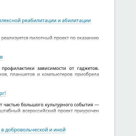
ие людям, которые бескорыстно помогают
плексной реабилитации и абилитации
а реализуется пилотный проект по оказанию
ии детей-инвалидов
ов
профилактики зависимости от гаджетов.
нов, планшетов и компьютеров приобрела
ующей внимания врачей, педагогов и
рг!
ет частью большого культурного события —
асштабный всероссийский проект приурочен
и и дарит жителям уникальную возможность
 в добровольческой и иной