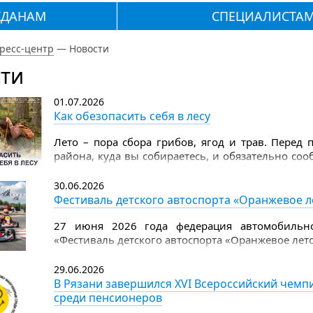
ЖДАНАМ
СПЕЦИАЛИСТА
ресс-центр
—
Новости
ти
01.07.2026
Как обезопасить себя в лесу
Лето – пора сбора грибов, ягод и трав. Перед
района, куда вы собираетесь, и обязательно со
лес. Не забывайте взять с собой набор грибника
дождевик, лекарства, которые вы ежедневно при
30.06.2026
на 2–3 дня), еще положите пару пластырей, аэро
Фестиваль детского автоспорта «Оранжевое л
Надевайте в лес всегда яркую одежду с длинными
27 июня 2026 года федерация автомобильно
«Фестиваль детского автоспорта «Оранжевое лето
29.06.2026
В Рязани завершился XVI Всероссийский чем
среди пенсионеров