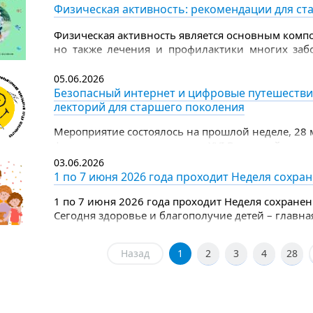
Физическая активность: рекомендации для ст
Физическая активность является основным компо
но также лечения и профилактики многих заб
группы физическая активность полезна не меньш
05.06.2026
Безопасный интернет и цифровые путешестви
лекторий для старшего поколения
Мероприятие состоялось на прошлой неделе, 28 
финала регионального этапа XVI Всероссийского
по компьютерному многоборью среди пенсионер
03.06.2026
1 по 7 июня 2026 года проходит Неделя сохра
1 по 7 июня 2026 года проходит Неделя сохранен
Сегодня здоровье и благополучие детей – главна
целом.
Назад
1
2
3
4
28