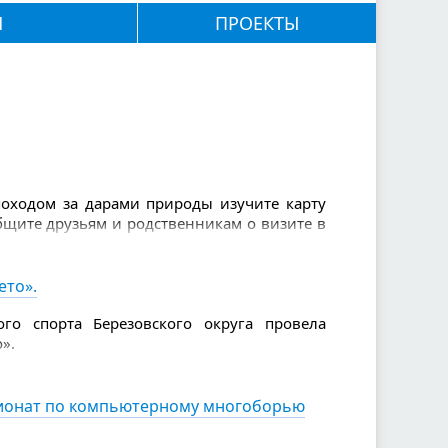
М
ПРОЕКТЫ
 походом за дарами природы изучите карту
общите друзьям и родственникам о визите в
: телефон, вода и еда, спички и зажигалка,
нимаете (их нужно брать с собой с запасом
золь от насекомых, свисток, нож, фонарик.
ето».
 рукавами, так вы будете заметнее.
го спорта Березовского округа провела
».
пионат по компьютерному многоборью