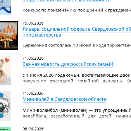
Конкурс по применению поощрений к граждана
территории Свердловской области, за успехи в д
общественно полезной деятельности
15.06.2026
Лидеры социальной сферы: в Свердловской об
профмастерства
Церемония состоялась 10 июня в ходе торжеств
празднованию Дня социального работника. Поч
заместитель Губернатора Свердловской области
11.06.2026
области Татьяна Савинова.
Важная новость для российских семей!
с 1 июня 2026 года семьи, воспитывающие двоих
получение ежегодной семейной выплаты. В
рассчитывается по доходам предыдущего года.
11.06.2026
Миниволей в Свердловской области
Мини-волейбол (миниволей) — это упрощенный 
волейбола, разработанный для детей, начи
отличается меньшим размером поля, низко опу
объемного мяча, что снижает нагрузку на суставы
08.06.2026