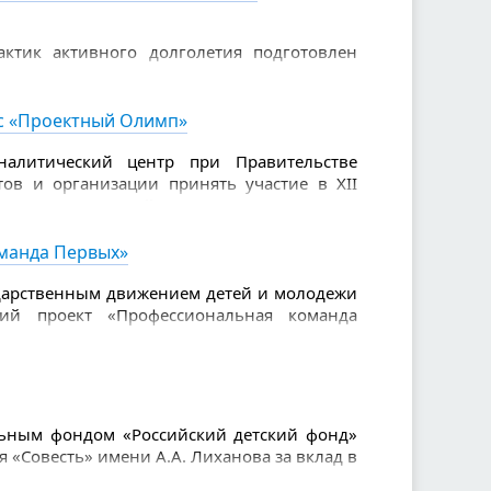
ктик активного долголетия подготовлен
налисты конкурса. В числе 100 лучших
и: «Йога на стуле» (Комплексный центр
«Школа пожилого возраста» (Министерство
рс «Проектный Олимп»
овместно с Организационно-методическим
налитический центр при Правительстве
ов и организации принять участие в XII
ления «Проектный Олимп». Это значимая
енки своих компетенций и демонстрации
манда Первых»
дарственным движением детей и молодежи
кий проект «Профессиональная команда
ание единых подходов к организации
фикации специалистов, осуществляющих
етьми и молодежью, в том числе в рамках
ьным фондом «Российский детский фонд»
«Совесть» имени А.А. Лиханова за вклад в