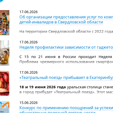
Цель премии - выразить общественное признан
детям, и укрепить ценности милосердия
17.06.2026
и ответственности.
Об организации предоставления услуг по ком
детей-инвалидов в Свердловской области
На территории Свердловской области с 2022 год
услуг по комплексной реабилитации и абилитац
17.06.2026
Неделя профилактики зависимости от гаджет
С 15 по 21 июня в России проходит Неделя 
Проблема чрезмерного использования смартфо
масштабы неинфекционной эпидемии, треб
родителей.
17.06.2026
«Театральный поезд» прибывает в Екатеринбу
18 и 19 июня 2026 года
уральская столица стан
в город прибудет «Театральный поезд». Этот м
к 150‑летию Союза театральных деятелей Росси
прикоснуться к миру театра.
15.06.2026
Конкурс по применению поощрений за успехи
общественно полезной деятельности