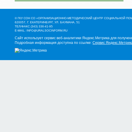
© ГКУ СОН СО «ОРГАНИЗАЦИОННО-МЕТОДИЧЕСКИЙ ЦЕНТР СОЦИАЛЬНОЙ П
620057, Г. ЕКАТЕРИНБУРГ, УЛ. БАУМАНА, 51
ТЕЛ/ФАКС (343) 336-41-95
E-MAIL:
INFO@URALSOCINFORM.RU
Сайт использует сервис веб-аналитики Яндекс.Метрика для получен
Подробная информация доступна по ссылке:
Сервис Яндекс.Метрик