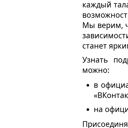
каждый тал
возможнос
Мы верим, 
зависимост
станет ярк
Узнать под
можно:
в офици
«ВКонтак
на офиц
Присоединя