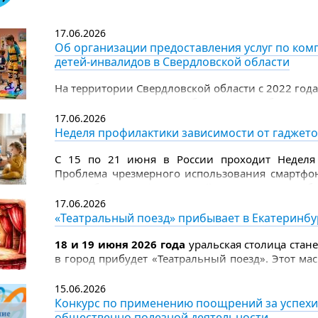
Цель премии - выразить общественное признан
детям, и укрепить ценности милосердия
17.06.2026
и ответственности.
Об организации предоставления услуг по ком
детей-инвалидов в Свердловской области
На территории Свердловской области с 2022 год
услуг по комплексной реабилитации и абилитац
17.06.2026
Неделя профилактики зависимости от гаджет
С 15 по 21 июня в России проходит Неделя 
Проблема чрезмерного использования смартфо
масштабы неинфекционной эпидемии, треб
родителей.
17.06.2026
«Театральный поезд» прибывает в Екатеринбу
18 и 19 июня 2026 года
уральская столица стан
в город прибудет «Театральный поезд». Этот м
к 150‑летию Союза театральных деятелей Росси
прикоснуться к миру театра.
15.06.2026
Конкурс по применению поощрений за успехи
общественно полезной деятельности