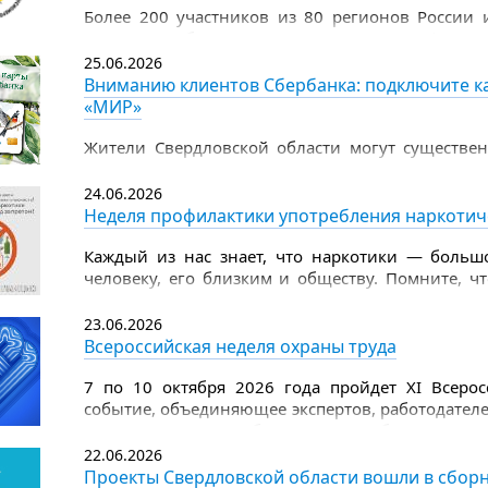
Более 200 участников из 80 регионов России 
Рязани, чтобы продемонстрировать цифровы
чемпионата по компьютерному многоборью сред
25.06.2026
Вниманию клиентов Сбербанка: подключите ка
«МИР»
Жители Свердловской области могут существен
поддержки — теперь Единую социальную карту
Такая возможность доступна в личном каб
24.06.2026
дебетовой СберКарты «МИР».
Неделя профилактики употребления наркотич
Каждый из нас знает, что наркотики — большо
человеку, его близким и обществу. Помните, ч
изнутри, разрушают внутренние органы и вы
наркотиков страдает головной мозг, появляется 
23.06.2026
Всероссийская неделя охраны труда
7 по 10 октября 2026 года пройдет XI Всеро
событие, объединяющее экспертов, работодателе
ключевых вопросов безопасности и благополучи
22.06.2026
Организатором мероприятия выступает Мин
Проекты Свердловской области вошли в сборн
Российской Федерации, оператором — Фонд Роск