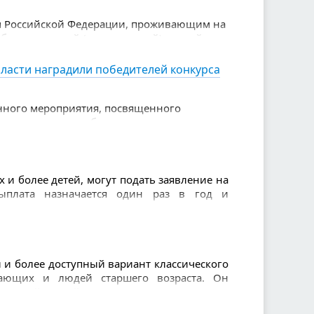
м Российской Федерации, проживающим на
обровольческой (волонтерской) и иной
ласти наградили победителей конкурса
енного мероприятия, посвященного
етные награды победителям вручила
 — Министр здравоохранения Свердловской
 и более детей, могут подать заявление на
ыплата назначается один раз в год и
и более доступный вариант классического
нающих и людей старшего возраста. Он
щенной сеткой и использованием легкого
 и позволяет избежать травм.