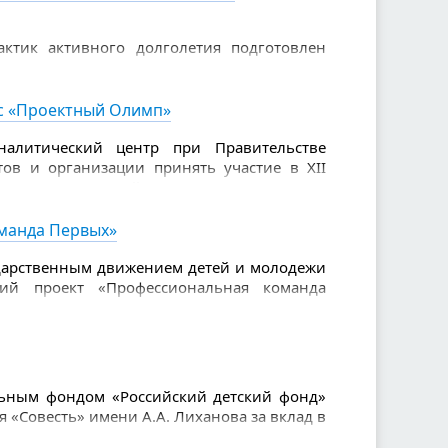
ктик активного долголетия подготовлен
налисты конкурса. В числе 100 лучших
и: «Йога на стуле» (Комплексный центр
«Школа пожилого возраста» (Министерство
рс «Проектный Олимп»
овместно с Организационно-методическим
налитический центр при Правительстве
ов и организации принять участие в XII
ления «Проектный Олимп». Это значимая
енки своих компетенций и демонстрации
манда Первых»
дарственным движением детей и молодежи
кий проект «Профессиональная команда
ание единых подходов к организации
фикации специалистов, осуществляющих
етьми и молодежью, в том числе в рамках
ьным фондом «Российский детский фонд»
«Совесть» имени А.А. Лиханова за вклад в