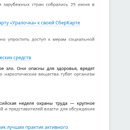
и зарубежных стран собрались 25 июня в
е навыки в финале XVI Всероссийского
и пенсионеров.
рту «Уралочка» к своей СберКарте
но упростить доступ к мерам социальной
 «Уралочка» можно подключить удалённо.
инете Сбербанк Онлайн для владельцев
еских средств
е зло. Они опасны для здоровья, вредят
то наркотические вещества губят организм
зывают серьезные болезни. Также из-за
слабоумие, проблемы с памятью, агрессия.
ссийская неделя охраны труда — крупное
й и представителей власти для обсуждения
я работников.
истерство труда и социальной защиты
ик лучших практик активного
онгресс