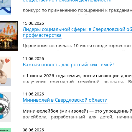
Конкурс по применению поощрений к граждана
территории Свердловской области, за успехи в д
общественно полезной деятельности
15.06.2026
Лидеры социальной сферы: в Свердловской об
профмастерства
Церемония состоялась 10 июня в ходе торжеств
празднованию Дня социального работника. Поч
заместитель Губернатора Свердловской области
11.06.2026
области Татьяна Савинова.
Важная новость для российских семей!
с 1 июня 2026 года семьи, воспитывающие двоих
получение ежегодной семейной выплаты. В
рассчитывается по доходам предыдущего года.
11.06.2026
Миниволей в Свердловской области
Мини-волейбол (миниволей) — это упрощенный 
волейбола, разработанный для детей, начи
отличается меньшим размером поля, низко опу
объемного мяча, что снижает нагрузку на суставы
08.06.2026