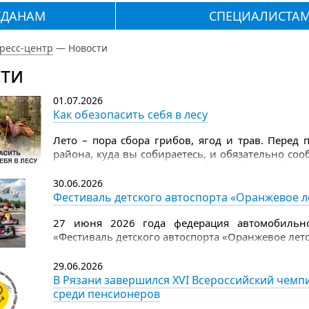
ЖДАНАМ
СПЕЦИАЛИСТА
ресс-центр
—
Новости
ти
01.07.2026
Как обезопасить себя в лесу
Лето – пора сбора грибов, ягод и трав. Перед
района, куда вы собираетесь, и обязательно со
лес. Не забывайте взять с собой набор грибника
дождевик, лекарства, которые вы ежедневно при
30.06.2026
на 2–3 дня), еще положите пару пластырей, аэро
Фестиваль детского автоспорта «Оранжевое л
Надевайте в лес всегда яркую одежду с длинными
27 июня 2026 года федерация автомобильно
«Фестиваль детского автоспорта «Оранжевое лето
29.06.2026
В Рязани завершился XVI Всероссийский чем
среди пенсионеров