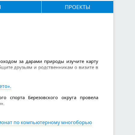
М
ПРОЕКТЫ
 походом за дарами природы изучите карту
общите друзьям и родственникам о визите в
: телефон, вода и еда, спички и зажигалка,
нимаете (их нужно брать с собой с запасом
золь от насекомых, свисток, нож, фонарик.
ето».
 рукавами, так вы будете заметнее.
го спорта Березовского округа провела
».
пионат по компьютерному многоборью