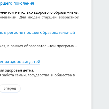
аршего поколения
нентом не только здорового образа жизни,
олеваний. Для людей старшей возрастной
е, чем для молодых.
я: в регионе прошел образовательный
мая, в рамках образовательной программы
 чемпионата
ов.
нения здоровья детей
ия здоровья детей.
я забота семьи, государства и общества в
Вперед