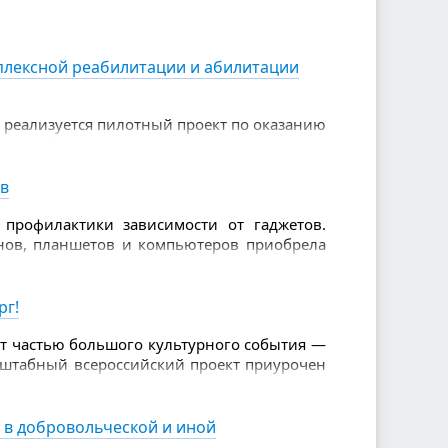
ие людям, которые бескорыстно помогают
плексной реабилитации и абилитации
а реализуется пилотный проект по оказанию
ии детей-инвалидов
ов
профилактики зависимости от гаджетов.
нов, планшетов и компьютеров приобрела
ующей внимания врачей, педагогов и
рг!
ет частью большого культурного события —
асштабный всероссийский проект приурочен
и и дарит жителям уникальную возможность
 в добровольческой и иной