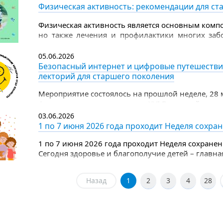
Физическая активность: рекомендации для ст
Физическая активность является основным компо
но также лечения и профилактики многих заб
группы физическая активность полезна не меньш
05.06.2026
Безопасный интернет и цифровые путешестви
лекторий для старшего поколения
Мероприятие состоялось на прошлой неделе, 28 
финала регионального этапа XVI Всероссийского
по компьютерному многоборью среди пенсионер
03.06.2026
1 по 7 июня 2026 года проходит Неделя сохра
1 по 7 июня 2026 года проходит Неделя сохранен
Сегодня здоровье и благополучие детей – главна
целом.
Назад
1
2
3
4
28