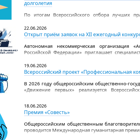
долголетия
.
По итогам Всероссийского отбора лучших пра
одноименный сборник, в который вошли фи
представлены проекты Свердловской област
22.06.2026
социального обслуживания города Лесного) и 
Открыт приём заявок на XII ежегодный конку
социальной политики Свердловской области с
центром социальной помощи).
Автономная некоммерческая организация «А
Российской Федерации» приглашает специалист
ежегодном конкурсе профессионального управ
площадка для обмена опытом, объективной оц
19.06.2026
лучших управленческих практик.
Всероссийский проект «Профессиональная ко
В 2026 году общероссийским общественно-госу
«Движение первых» реализуется Всероссийс
Первых». Проект направлен на формиров
воспитательной работы и повышение квали
18.06.2026
воспитательную и организационную работу с д
Премия «Совесть»
деятельности Движения Первых.
Общероссийским общественным благотворител
проводится Международная гуманитарная премия 
дело защиты детства.