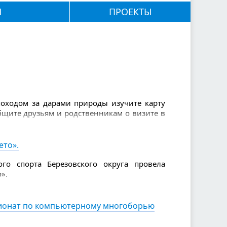
М
ПРОЕКТЫ
 походом за дарами природы изучите карту
общите друзьям и родственникам о визите в
: телефон, вода и еда, спички и зажигалка,
нимаете (их нужно брать с собой с запасом
золь от насекомых, свисток, нож, фонарик.
ето».
 рукавами, так вы будете заметнее.
го спорта Березовского округа провела
».
пионат по компьютерному многоборью