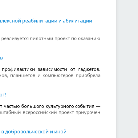
ие людям, которые бескорыстно помогают
плексной реабилитации и абилитации
а реализуется пилотный проект по оказанию
ии детей-инвалидов
ов
профилактики зависимости от гаджетов.
нов, планшетов и компьютеров приобрела
ующей внимания врачей, педагогов и
рг!
ет частью большого культурного события —
асштабный всероссийский проект приурочен
и и дарит жителям уникальную возможность
 в добровольческой и иной