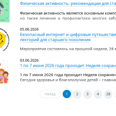
Физическая активность: рекомендации для ст
Физическая активность является основным компо
но также лечения и профилактики многих заб
группы физическая активность полезна не меньш
05.06.2026
Безопасный интернет и цифровые путешестви
лекторий для старшего поколения
Мероприятие состоялось на прошлой неделе, 28 
финала регионального этапа XVI Всероссийского
по компьютерному многоборью среди пенсионер
03.06.2026
1 по 7 июня 2026 года проходит Неделя сохра
1 по 7 июня 2026 года проходит Неделя сохранен
Сегодня здоровье и благополучие детей – главна
целом.
Назад
1
2
3
4
28