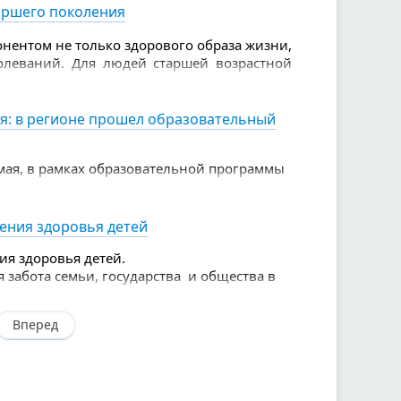
аршего поколения
нентом не только здорового образа жизни,
олеваний. Для людей старшей возрастной
е, чем для молодых.
я: в регионе прошел образовательный
мая, в рамках образовательной программы
 чемпионата
ов.
нения здоровья детей
ия здоровья детей.
я забота семьи, государства и общества в
Вперед