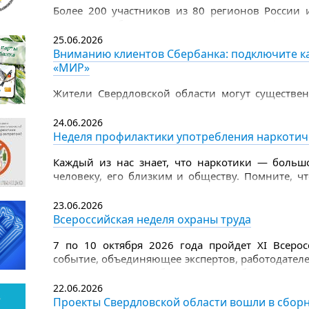
Более 200 участников из 80 регионов России 
Рязани, чтобы продемонстрировать цифровы
чемпионата по компьютерному многоборью сред
25.06.2026
Вниманию клиентов Сбербанка: подключите ка
«МИР»
Жители Свердловской области могут существен
поддержки — теперь Единую социальную карту
Такая возможность доступна в личном каб
24.06.2026
дебетовой СберКарты «МИР».
Неделя профилактики употребления наркотич
Каждый из нас знает, что наркотики — большо
человеку, его близким и обществу. Помните, ч
изнутри, разрушают внутренние органы и вы
наркотиков страдает головной мозг, появляется 
23.06.2026
Всероссийская неделя охраны труда
7 по 10 октября 2026 года пройдет XI Всеро
событие, объединяющее экспертов, работодателе
ключевых вопросов безопасности и благополучи
22.06.2026
Организатором мероприятия выступает Мин
Проекты Свердловской области вошли в сборн
Российской Федерации, оператором — Фонд Роск