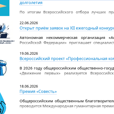
долголетия
.
По итогам Всероссийского отбора лучших пра
одноименный сборник, в который вошли фи
представлены проекты Свердловской област
22.06.2026
социального обслуживания города Лесного) и 
Открыт приём заявок на XII ежегодный конку
социальной политики Свердловской области с
центром социальной помощи).
Автономная некоммерческая организация «А
Российской Федерации» приглашает специалист
ежегодном конкурсе профессионального управ
площадка для обмена опытом, объективной оц
19.06.2026
лучших управленческих практик.
Всероссийский проект «Профессиональная ко
В 2026 году общероссийским общественно-госу
«Движение первых» реализуется Всероссийс
Первых». Проект направлен на формиров
воспитательной работы и повышение квали
18.06.2026
воспитательную и организационную работу с д
Премия «Совесть»
деятельности Движения Первых.
Общероссийским общественным благотворител
проводится Международная гуманитарная премия 
дело защиты детства.