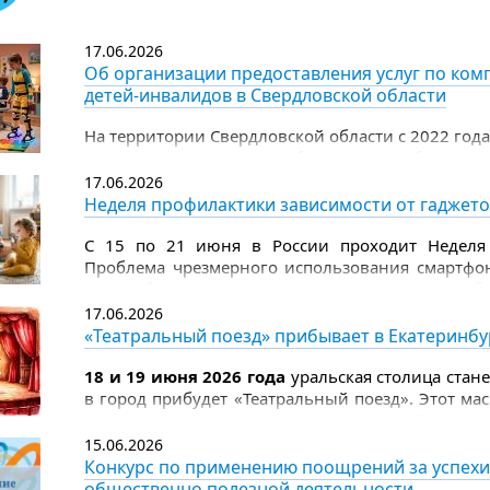
Цель премии - выразить общественное признан
детям, и укрепить ценности милосердия
17.06.2026
и ответственности.
Об организации предоставления услуг по ком
детей-инвалидов в Свердловской области
На территории Свердловской области с 2022 год
услуг по комплексной реабилитации и абилитац
17.06.2026
Неделя профилактики зависимости от гаджет
С 15 по 21 июня в России проходит Неделя 
Проблема чрезмерного использования смартфо
масштабы неинфекционной эпидемии, треб
родителей.
17.06.2026
«Театральный поезд» прибывает в Екатеринбу
18 и 19 июня 2026 года
уральская столица стан
в город прибудет «Театральный поезд». Этот м
к 150‑летию Союза театральных деятелей Росси
прикоснуться к миру театра.
15.06.2026
Конкурс по применению поощрений за успехи
общественно полезной деятельности