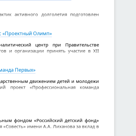
ктик активного долголетия подготовлен
налисты конкурса. В числе 100 лучших
и: «Йога на стуле» (Комплексный центр
«Школа пожилого возраста» (Министерство
рс «Проектный Олимп»
овместно с Организационно-методическим
налитический центр при Правительстве
ов и организации принять участие в XII
ления «Проектный Олимп». Это значимая
енки своих компетенций и демонстрации
манда Первых»
дарственным движением детей и молодежи
кий проект «Профессиональная команда
ание единых подходов к организации
фикации специалистов, осуществляющих
етьми и молодежью, в том числе в рамках
ьным фондом «Российский детский фонд»
«Совесть» имени А.А. Лиханова за вклад в