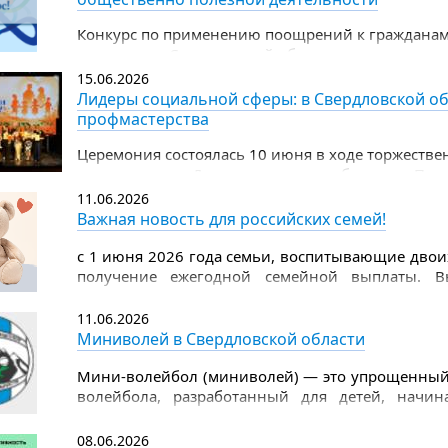
Конкурс по применению поощрений к граждана
территории Свердловской области, за успехи в д
общественно полезной деятельности
15.06.2026
Лидеры социальной сферы: в Свердловской об
профмастерства
Церемония состоялась 10 июня в ходе торжеств
празднованию Дня социального работника. Поч
заместитель Губернатора Свердловской области
11.06.2026
области Татьяна Савинова.
Важная новость для российских семей!
с 1 июня 2026 года семьи, воспитывающие двоих
получение ежегодной семейной выплаты. В
рассчитывается по доходам предыдущего года.
11.06.2026
Миниволей в Свердловской области
Мини-волейбол (миниволей) — это упрощенный 
волейбола, разработанный для детей, начи
отличается меньшим размером поля, низко опу
объемного мяча, что снижает нагрузку на суставы
08.06.2026