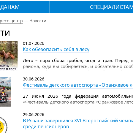
ЖДАНАМ
СПЕЦИАЛИСТА
ресс-центр
—
Новости
ти
01.07.2026
Как обезопасить себя в лесу
Лето – пора сбора грибов, ягод и трав. Перед
района, куда вы собираетесь, и обязательно со
лес. Не забывайте взять с собой набор грибника
дождевик, лекарства, которые вы ежедневно при
30.06.2026
на 2–3 дня), еще положите пару пластырей, аэро
Фестиваль детского автоспорта «Оранжевое л
Надевайте в лес всегда яркую одежду с длинными
27 июня 2026 года федерация автомобильно
«Фестиваль детского автоспорта «Оранжевое лето
29.06.2026
В Рязани завершился XVI Всероссийский чем
среди пенсионеров