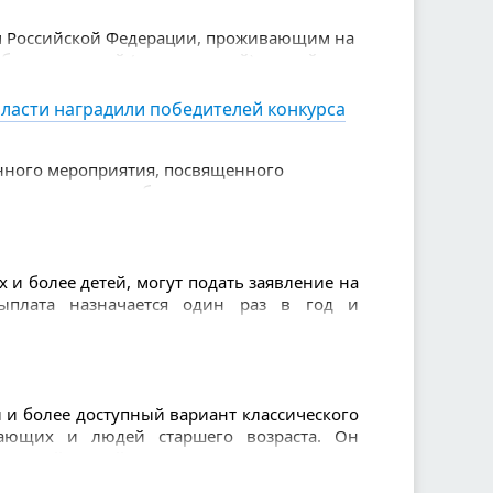
м Российской Федерации, проживающим на
обровольческой (волонтерской) и иной
ласти наградили победителей конкурса
енного мероприятия, посвященного
етные награды победителям вручила
 — Министр здравоохранения Свердловской
 и более детей, могут подать заявление на
ыплата назначается один раз в год и
и более доступный вариант классического
нающих и людей старшего возраста. Он
щенной сеткой и использованием легкого
 и позволяет избежать травм.