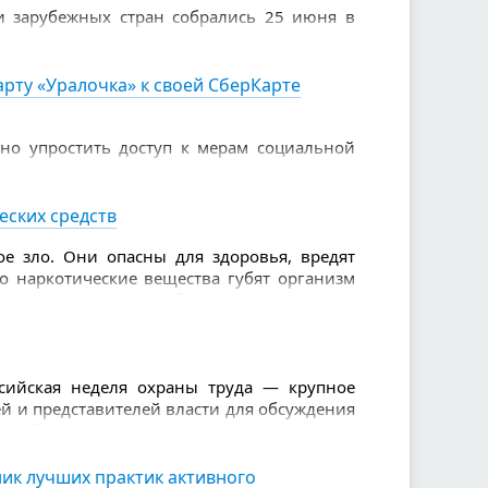
и зарубежных стран собрались 25 июня в
е навыки в финале XVI Всероссийского
и пенсионеров.
рту «Уралочка» к своей СберКарте
но упростить доступ к мерам социальной
 «Уралочка» можно подключить удалённо.
инете Сбербанк Онлайн для владельцев
еских средств
е зло. Они опасны для здоровья, вредят
то наркотические вещества губят организм
зывают серьезные болезни. Также из-за
слабоумие, проблемы с памятью, агрессия.
ссийская неделя охраны труда — крупное
й и представителей власти для обсуждения
я работников.
истерство труда и социальной защиты
ик лучших практик активного
онгресс