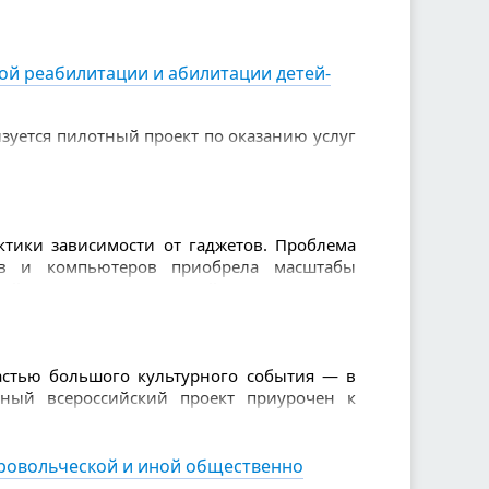
м, которые бескорыстно помогают детям, и
ой реабилитации и абилитации детей-
изуется пилотный проект по оказанию услуг
валидов
тики зависимости от гаджетов. Проблема
ов и компьютеров приобрела масштабы
й, педагогов и родителей.
астью большого культурного события — в
бный всероссийский проект приурочен к
дарит жителям уникальную возможность
бровольческой и иной общественно