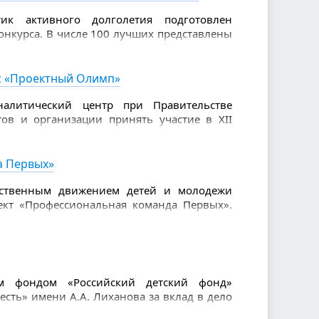
ик активного долголетия подготовлен
нкурса. В числе 100 лучших представлены
плексный центр социального обслуживания
терство социальной политики Свердловской
нтром социальной помощи).
рс «Проектный Олимп»
налитический центр при Правительстве
ов и организации принять участие в XII
ления «Проектный Олимп». Это значимая
енки своих компетенций и демонстрации
а Первых»
рственным движением детей и молодежи
ект «Профессиональная команда Первых».
 к организации воспитательной работы и
яющих воспитательную и организационную
деятельности Движения Первых.
ым фондом «Российский детский фонд»
сть» имени А.А. Лиханова за вклад в дело