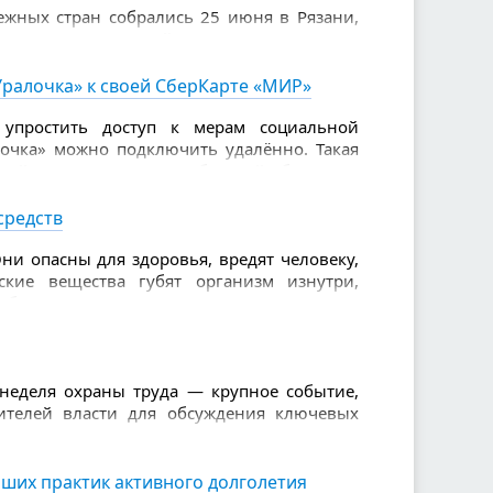
ежных стран собрались 25 июня в Рязани,
але XVI Всероссийского чемпионата по
Уралочка» к своей СберКарте «МИР»
 упростить доступ к мерам социальной
очка» можно подключить удалённо. Такая
лайн для владельцев дебетовой СберКарты
средств
ни опасны для здоровья, вредят человеку,
ские вещества губят организм изнутри,
олезни. Также из-за наркотиков страдает
ью, агрессия.
 неделя охраны труда — крупное событие,
вителей власти для обсуждения ключевых
о труда и социальной защиты Российской
ших практик активного долголетия