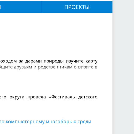
М
ПРОЕКТЫ
 походом за дарами природы изучите карту
общите друзьям и родственникам о визите в
: телефон, вода и еда, спички и зажигалка,
нимаете (их нужно брать с собой с запасом
золь от насекомых, свисток, нож, фонарик.
 рукавами, так вы будете заметнее.
го округа провела «Фестиваль детского
т по компьютерному многоборью среди