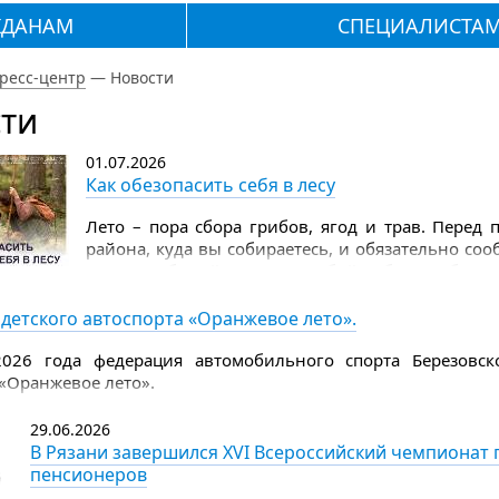
ЖДАНАМ
СПЕЦИАЛИСТА
ресс-центр
—
Новости
ти
01.07.2026
Как обезопасить себя в лесу
Лето – пора сбора грибов, ягод и трав. Перед
района, куда вы собираетесь, и обязательно со
лес. Не забывайте взять с собой набор грибника
дождевик, лекарства, которые вы ежедневно при
на 2–3 дня), еще положите пару пластырей, аэро
детского автоспорта «Оранжевое лето».
Надевайте в лес всегда яркую одежду с длинными
026 года федерация автомобильного спорта Березовско
 «Оранжевое лето».
29.06.2026
В Рязани завершился XVI Всероссийский чемпиона
пенсионеров