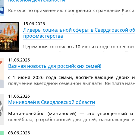
Конкурс по применению поощрений к гражданам Росс
территории Свердловской области, за успехи в доброво
общественно полезной деятельности
15.06.2026
Лидеры социальной сферы: в Свердловской об
профмастерства
Церемония состоялась 10 июня в ходе торжеств
празднованию Дня социального работника. Поч
заместитель Губернатора Свердловской области
11.06.2026
области Татьяна Савинова.
Важная новость для российских семей!
с 1 июня 2026 года семьи, воспитывающие двоих и 
получение ежегодной семейной выплаты. Выплата назна
доходам предыдущего года.
11.06.2026
Миниволей в Свердловской области
Мини-волейбол (миниволей) — это упрощенный и б
волейбола, разработанный для детей, начинающих и 
меньшим размером поля, низко опущенной сеткой и ис
снижает нагрузку на суставы и позволяет избежать трав
08.06.2026