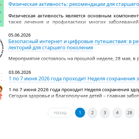
Физическая активность: рекомендации для старшег
Физическая активность является основным компонент
также лечения и профилактики многих заболеваний
физическая активность полезна не меньше, чем для мо
05.06.2026
Безопасный интернет и цифровые путешествия: в р
лекторий для старшего поколения
Мероприятие состоялось на прошлой неделе, 28 мая, в
финала регионального этапа XVI Всероссийского чемпи
по компьютерному многоборью среди пенсионеров.
03.06.2026
1 по 7 июня 2026 года проходит Неделя сохранения 
1 по 7 июня 2026 года проходит Неделя сохранения здо
Сегодня здоровье и благополучие детей – главная забот
Назад
1
2
3
4
28