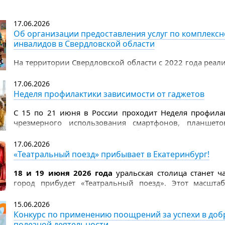
Цель премии - выразить общественное признание людя
укрепить ценности милосердия
17.06.2026
и ответственности.
Об организации предоставления услуг по комплексн
инвалидов в Свердловской области
На территории Свердловской области с 2022 года реал
по комплексной реабилитации и абилитации детей-ин
17.06.2026
Неделя профилактики зависимости от гаджетов
С 15 по 21 июня в России проходит Неделя профилак
чрезмерного использования смартфонов, планшет
неинфекционной эпидемии, требующей внимания враче
17.06.2026
«Театральный поезд» прибывает в Екатеринбург!
18 и 19 июня 2026 года
уральская столица станет ч
город прибудет «Театральный поезд». Этот масшта
150‑летию Союза театральных деятелей России и 
прикоснуться к миру театра.
15.06.2026
Конкурс по применению поощрений за успехи в до
полезной деятельности