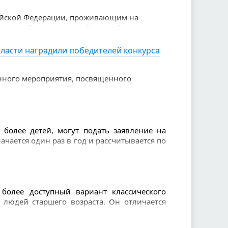
ийской Федерации, проживающим на
льческой (волонтерской) и иной
ласти наградили победителей конкурса
енного мероприятия, посвященного
етные награды победителям вручила
 — Министр здравоохранения Свердловской
более детей, могут подать заявление на
чается один раз в год и рассчитывается по
олее доступный вариант классического
людей старшего возраста. Он отличается
пользованием легкого объемного мяча, что
м.