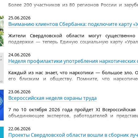
Более 200 участников из 80 регионов России и заруб
чтобы продемонстрировать цифровые навыки в фин
компьютерному многоборью среди пенсионеров.
25.06.2026
Вниманию клиентов Сбербанка: подключите карту «
Жители Свердловской области могут существенно
поддержки — теперь Единую социальную карту «Урал
возможность доступна в личном кабинете Сбербанк Он
«МИР».
24.06.2026
Неделя профилактики употребления наркотических 
Каждый из нас знает, что наркотики — большое зло. О
его близким и обществу. Помните, что наркотиче
разрушают внутренние органы и вызывают серьезные б
головной мозг, появляется слабоумие, проблемы с памят
23.06.2026
Всероссийская неделя охраны труда
7 по 10 октября 2026 года пройдет XI Всероссийская
объединяющее экспертов, работодателей и предста
вопросов безопасности и благополучия работников.
22.06.2026
Организатором мероприятия выступает Министерств
Проекты Свердловской области вошли в сборник луч
Федерации, оператором — Фонд Росконгресс