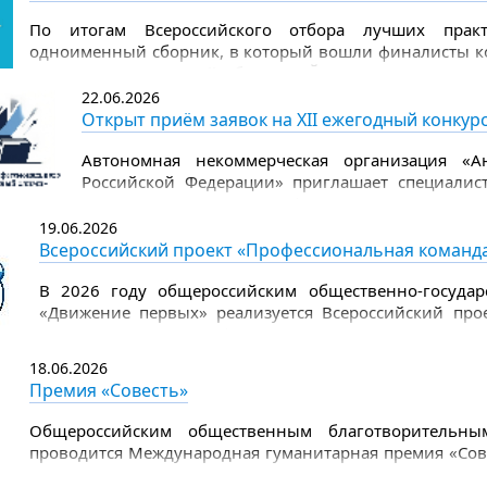
По итогам Всероссийского отбора лучших практ
.
одноименный сборник, в который вошли финалисты ко
проекты Свердловской области: «Йога на стуле» (Ком
города Лесного) и «Школа пожилого возраста» (Минис
22.06.2026
области совместно с Организационно-методическим це
Открыт приём заявок на XII ежегодный конку
Автономная некоммерческая организация «А
Российской Федерации» приглашает специалист
ежегодном конкурсе профессионального управ
площадка для обмена опытом, объективной оц
19.06.2026
лучших управленческих практик.
Всероссийский проект «Профессиональная команд
В 2026 году общероссийским общественно-госуда
«Движение первых» реализуется Всероссийский про
Проект направлен на формирование единых подходов
повышение квалификации специалистов, осуществл
18.06.2026
работу с детьми и молодежью, в том числе в рамках 
Премия «Совесть»
Общероссийским общественным благотворительн
проводится Международная гуманитарная премия «Сове
защиты детства.