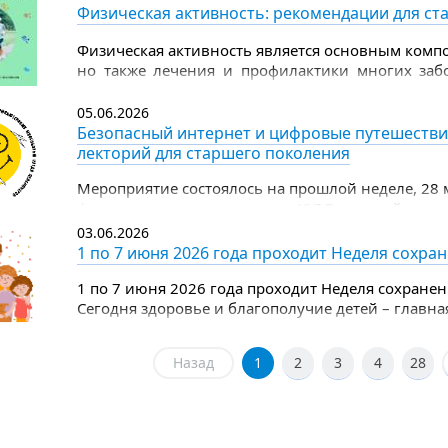
Физическая активность: рекомендации для ст
Физическая активность является основным компо
но также лечения и профилактики многих заб
группы физическая активность полезна не меньш
05.06.2026
Безопасный интернет и цифровые путешестви
лекторий для старшего поколения
Мероприятие состоялось на прошлой неделе, 28 
финала регионального этапа XVI Всероссийского
по компьютерному многоборью среди пенсионер
03.06.2026
1 по 7 июня 2026 года проходит Неделя сохра
1 по 7 июня 2026 года проходит Неделя сохранен
Сегодня здоровье и благополучие детей – главна
целом.
Назад
1
2
3
4
28