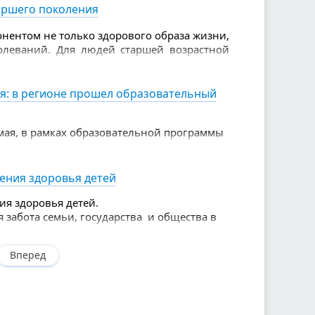
аршего поколения
нентом не только здорового образа жизни,
олеваний. Для людей старшей возрастной
е, чем для молодых.
я: в регионе прошел образовательный
мая, в рамках образовательной программы
 чемпионата
ов.
нения здоровья детей
ия здоровья детей.
я забота семьи, государства и общества в
Вперед