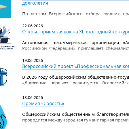
долголетия
.
По итогам Всероссийского отбора лучших пра
одноименный сборник, в который вошли фи
представлены проекты Свердловской област
22.06.2026
социального обслуживания города Лесного) и 
Открыт приём заявок на XII ежегодный конку
социальной политики Свердловской области с
центром социальной помощи).
Автономная некоммерческая организация «А
Российской Федерации» приглашает специалист
ежегодном конкурсе профессионального управ
площадка для обмена опытом, объективной оц
19.06.2026
лучших управленческих практик.
Всероссийский проект «Профессиональная ко
В 2026 году общероссийским общественно-госу
«Движение первых» реализуется Всероссийс
Первых». Проект направлен на формиров
воспитательной работы и повышение квали
18.06.2026
воспитательную и организационную работу с д
Премия «Совесть»
деятельности Движения Первых.
Общероссийским общественным благотворител
проводится Международная гуманитарная премия 
дело защиты детства.