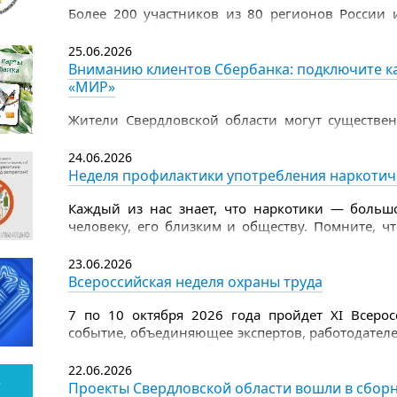
Более 200 участников из 80 регионов России 
Рязани, чтобы продемонстрировать цифровы
чемпионата по компьютерному многоборью сред
25.06.2026
Вниманию клиентов Сбербанка: подключите ка
«МИР»
Жители Свердловской области могут существен
поддержки — теперь Единую социальную карту
Такая возможность доступна в личном каб
24.06.2026
дебетовой СберКарты «МИР».
Неделя профилактики употребления наркотич
Каждый из нас знает, что наркотики — большо
человеку, его близким и обществу. Помните, ч
изнутри, разрушают внутренние органы и вы
наркотиков страдает головной мозг, появляется 
23.06.2026
Всероссийская неделя охраны труда
7 по 10 октября 2026 года пройдет XI Всеро
событие, объединяющее экспертов, работодателе
ключевых вопросов безопасности и благополучи
22.06.2026
Организатором мероприятия выступает Мин
Проекты Свердловской области вошли в сборн
Российской Федерации, оператором — Фонд Роск