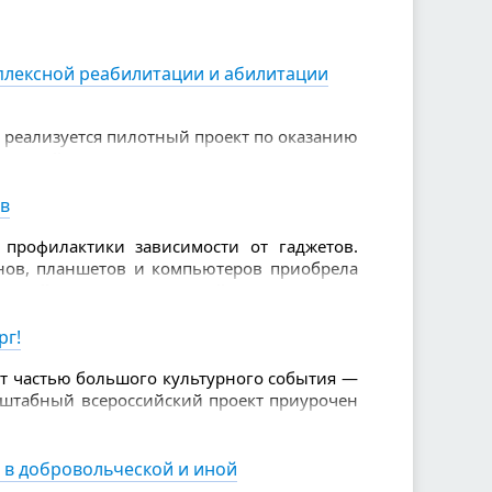
ие людям, которые бескорыстно помогают
плексной реабилитации и абилитации
а реализуется пилотный проект по оказанию
ии детей-инвалидов
ов
профилактики зависимости от гаджетов.
нов, планшетов и компьютеров приобрела
ующей внимания врачей, педагогов и
рг!
ет частью большого культурного события —
асштабный всероссийский проект приурочен
и и дарит жителям уникальную возможность
 в добровольческой и иной