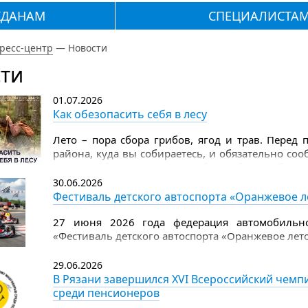
ЖДАНАМ
СПЕЦИАЛИСТА
ресс-центр
—
Новости
ти
01.07.2026
Как обезопасить себя в лесу
Лето – пора сбора грибов, ягод и трав. Перед
района, куда вы собираетесь, и обязательно со
лес. Не забывайте взять с собой набор грибника
дождевик, лекарства, которые вы ежедневно при
30.06.2026
на 2–3 дня), еще положите пару пластырей, аэро
Фестиваль детского автоспорта «Оранжевое л
Надевайте в лес всегда яркую одежду с длинными
27 июня 2026 года федерация автомобильно
«Фестиваль детского автоспорта «Оранжевое лето
29.06.2026
В Рязани завершился XVI Всероссийский чем
среди пенсионеров