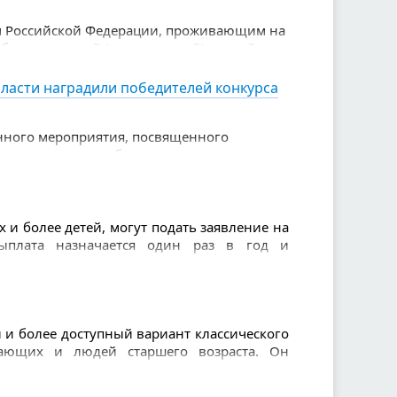
м Российской Федерации, проживающим на
обровольческой (волонтерской) и иной
ласти наградили победителей конкурса
енного мероприятия, посвященного
етные награды победителям вручила
 — Министр здравоохранения Свердловской
 и более детей, могут подать заявление на
ыплата назначается один раз в год и
и более доступный вариант классического
нающих и людей старшего возраста. Он
щенной сеткой и использованием легкого
 и позволяет избежать травм.