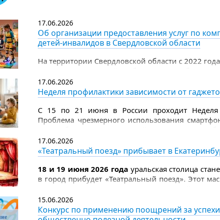
Цель премии - выразить общественное признан
детям, и укрепить ценности милосердия
17.06.2026
и ответственности.
Об организации предоставления услуг по ком
детей-инвалидов в Свердловской области
На территории Свердловской области с 2022 год
услуг по комплексной реабилитации и абилитац
17.06.2026
Неделя профилактики зависимости от гаджет
С 15 по 21 июня в России проходит Неделя 
Проблема чрезмерного использования смартфо
масштабы неинфекционной эпидемии, треб
родителей.
17.06.2026
«Театральный поезд» прибывает в Екатеринбу
18 и 19 июня 2026 года
уральская столица стан
в город прибудет «Театральный поезд». Этот м
к 150‑летию Союза театральных деятелей Росси
прикоснуться к миру театра.
15.06.2026
Конкурс по применению поощрений за успехи
общественно полезной деятельности