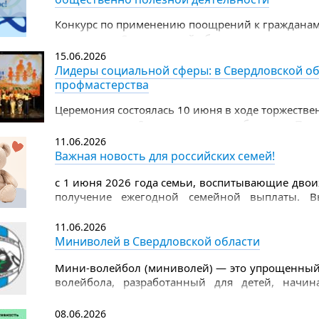
Конкурс по применению поощрений к граждана
территории Свердловской области, за успехи в д
общественно полезной деятельности
15.06.2026
Лидеры социальной сферы: в Свердловской об
профмастерства
Церемония состоялась 10 июня в ходе торжеств
празднованию Дня социального работника. Поч
заместитель Губернатора Свердловской области
11.06.2026
области Татьяна Савинова.
Важная новость для российских семей!
с 1 июня 2026 года семьи, воспитывающие двоих
получение ежегодной семейной выплаты. В
рассчитывается по доходам предыдущего года.
11.06.2026
Миниволей в Свердловской области
Мини-волейбол (миниволей) — это упрощенный 
волейбола, разработанный для детей, начи
отличается меньшим размером поля, низко опу
объемного мяча, что снижает нагрузку на суставы
08.06.2026