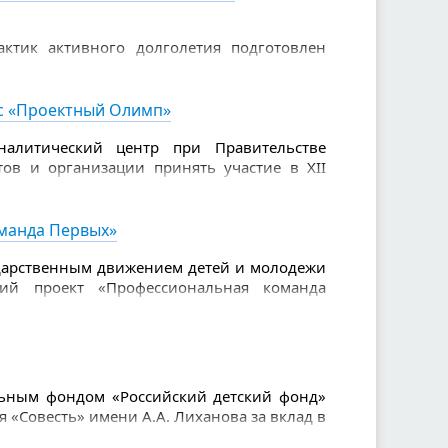
ктик активного долголетия подготовлен
налисты конкурса. В числе 100 лучших
и: «Йога на стуле» (Комплексный центр
«Школа пожилого возраста» (Министерство
рс «Проектный Олимп»
овместно с Организационно-методическим
налитический центр при Правительстве
ов и организации принять участие в XII
ления «Проектный Олимп». Это значимая
енки своих компетенций и демонстрации
манда Первых»
дарственным движением детей и молодежи
кий проект «Профессиональная команда
ание единых подходов к организации
фикации специалистов, осуществляющих
етьми и молодежью, в том числе в рамках
ьным фондом «Российский детский фонд»
«Совесть» имени А.А. Лиханова за вклад в