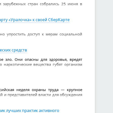
и зарубежных стран собрались 25 июня в
е навыки в финале XVI Всероссийского
и пенсионеров.
рту «Уралочка» к своей СберКарте
но упростить доступ к мерам социальной
 «Уралочка» можно подключить удалённо.
инете Сбербанк Онлайн для владельцев
еских средств
е зло. Они опасны для здоровья, вредят
то наркотические вещества губят организм
зывают серьезные болезни. Также из-за
слабоумие, проблемы с памятью, агрессия.
ссийская неделя охраны труда — крупное
й и представителей власти для обсуждения
я работников.
истерство труда и социальной защиты
ик лучших практик активного
онгресс