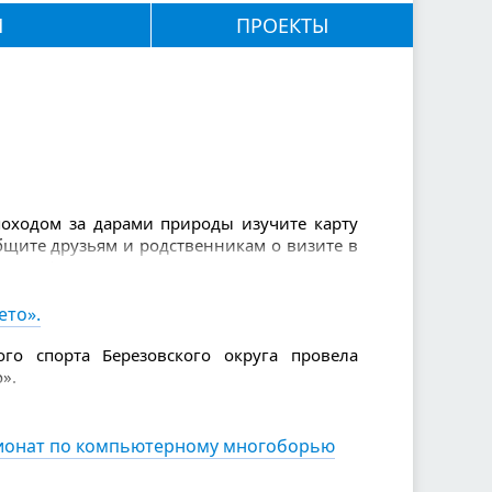
М
ПРОЕКТЫ
 походом за дарами природы изучите карту
общите друзьям и родственникам о визите в
: телефон, вода и еда, спички и зажигалка,
нимаете (их нужно брать с собой с запасом
золь от насекомых, свисток, нож, фонарик.
ето».
 рукавами, так вы будете заметнее.
го спорта Березовского округа провела
».
пионат по компьютерному многоборью