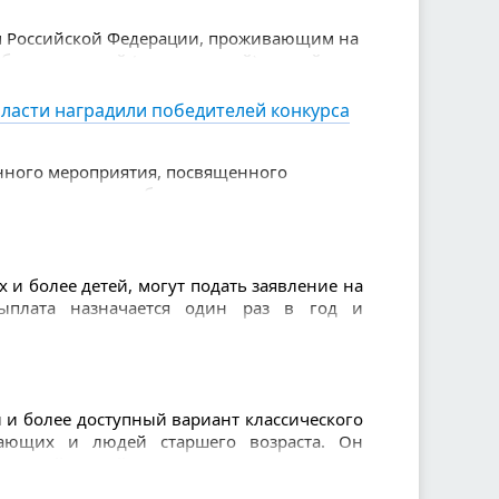
м Российской Федерации, проживающим на
обровольческой (волонтерской) и иной
ласти наградили победителей конкурса
енного мероприятия, посвященного
етные награды победителям вручила
 — Министр здравоохранения Свердловской
 и более детей, могут подать заявление на
ыплата назначается один раз в год и
и более доступный вариант классического
нающих и людей старшего возраста. Он
щенной сеткой и использованием легкого
 и позволяет избежать травм.