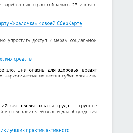
и зарубежных стран собрались 25 июня в
е навыки в финале XVI Всероссийского
и пенсионеров.
рту «Уралочка» к своей СберКарте
но упростить доступ к мерам социальной
 «Уралочка» можно подключить удалённо.
инете Сбербанк Онлайн для владельцев
еских средств
е зло. Они опасны для здоровья, вредят
то наркотические вещества губят организм
зывают серьезные болезни. Также из-за
слабоумие, проблемы с памятью, агрессия.
ссийская неделя охраны труда — крупное
й и представителей власти для обсуждения
я работников.
истерство труда и социальной защиты
ик лучших практик активного
онгресс