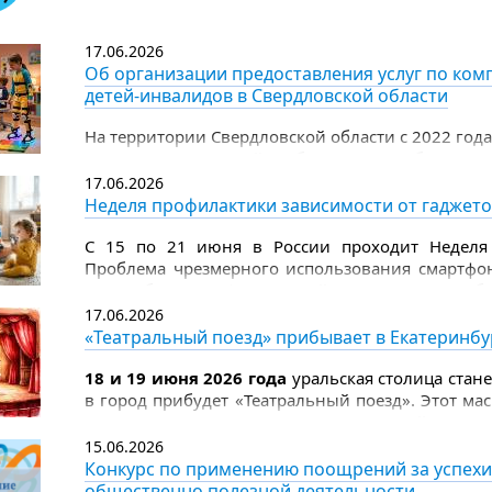
Цель премии - выразить общественное признан
детям, и укрепить ценности милосердия
17.06.2026
и ответственности.
Об организации предоставления услуг по ком
детей-инвалидов в Свердловской области
На территории Свердловской области с 2022 год
услуг по комплексной реабилитации и абилитац
17.06.2026
Неделя профилактики зависимости от гаджет
С 15 по 21 июня в России проходит Неделя 
Проблема чрезмерного использования смартфо
масштабы неинфекционной эпидемии, треб
родителей.
17.06.2026
«Театральный поезд» прибывает в Екатеринбу
18 и 19 июня 2026 года
уральская столица стан
в город прибудет «Театральный поезд». Этот м
к 150‑летию Союза театральных деятелей Росси
прикоснуться к миру театра.
15.06.2026
Конкурс по применению поощрений за успехи
общественно полезной деятельности