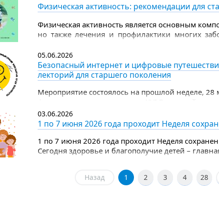
Физическая активность: рекомендации для ст
Физическая активность является основным компо
но также лечения и профилактики многих заб
группы физическая активность полезна не меньш
05.06.2026
Безопасный интернет и цифровые путешестви
лекторий для старшего поколения
Мероприятие состоялось на прошлой неделе, 28 
финала регионального этапа XVI Всероссийского
по компьютерному многоборью среди пенсионер
03.06.2026
1 по 7 июня 2026 года проходит Неделя сохра
1 по 7 июня 2026 года проходит Неделя сохранен
Сегодня здоровье и благополучие детей – главна
целом.
Назад
1
2
3
4
28