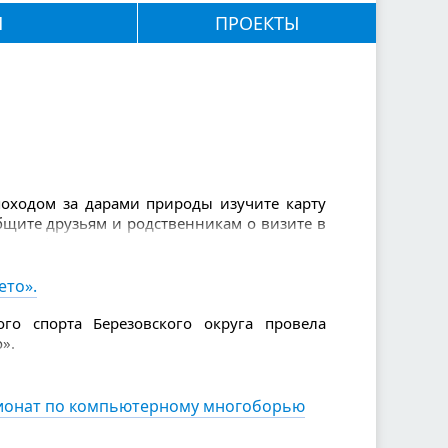
М
ПРОЕКТЫ
 походом за дарами природы изучите карту
общите друзьям и родственникам о визите в
: телефон, вода и еда, спички и зажигалка,
нимаете (их нужно брать с собой с запасом
золь от насекомых, свисток, нож, фонарик.
ето».
 рукавами, так вы будете заметнее.
го спорта Березовского округа провела
».
пионат по компьютерному многоборью