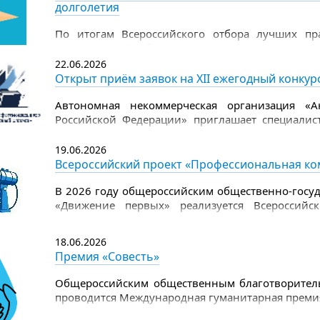
долголетия
.
По итогам Всероссийского отбора лучших пра
одноименный сборник, в который вошли фи
представлены проекты Свердловской област
22.06.2026
социального обслуживания города Лесного) и 
Открыт приём заявок на XII ежегодный конку
социальной политики Свердловской области с
центром социальной помощи).
Автономная некоммерческая организация «А
Российской Федерации» приглашает специалист
ежегодном конкурсе профессионального управ
площадка для обмена опытом, объективной оц
19.06.2026
лучших управленческих практик.
Всероссийский проект «Профессиональная ко
В 2026 году общероссийским общественно-госу
«Движение первых» реализуется Всероссийс
Первых». Проект направлен на формиров
воспитательной работы и повышение квали
18.06.2026
воспитательную и организационную работу с д
Премия «Совесть»
деятельности Движения Первых.
Общероссийским общественным благотворител
проводится Международная гуманитарная премия 
дело защиты детства.