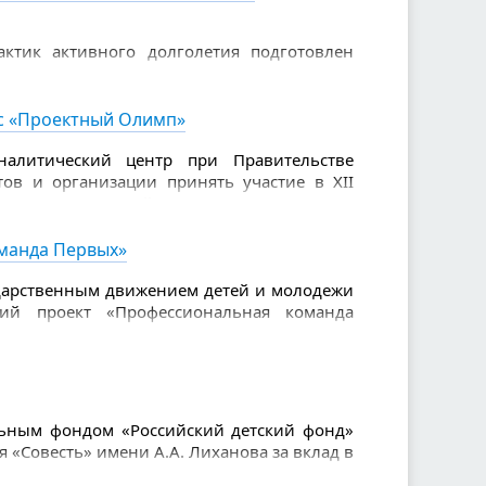
ктик активного долголетия подготовлен
налисты конкурса. В числе 100 лучших
и: «Йога на стуле» (Комплексный центр
«Школа пожилого возраста» (Министерство
рс «Проектный Олимп»
овместно с Организационно-методическим
налитический центр при Правительстве
ов и организации принять участие в XII
ления «Проектный Олимп». Это значимая
енки своих компетенций и демонстрации
манда Первых»
дарственным движением детей и молодежи
кий проект «Профессиональная команда
ание единых подходов к организации
фикации специалистов, осуществляющих
етьми и молодежью, в том числе в рамках
ьным фондом «Российский детский фонд»
«Совесть» имени А.А. Лиханова за вклад в