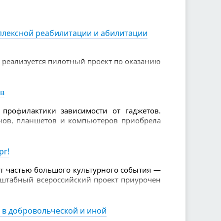
ие людям, которые бескорыстно помогают
плексной реабилитации и абилитации
а реализуется пилотный проект по оказанию
ии детей-инвалидов
ов
профилактики зависимости от гаджетов.
нов, планшетов и компьютеров приобрела
ующей внимания врачей, педагогов и
рг!
ет частью большого культурного события —
асштабный всероссийский проект приурочен
и и дарит жителям уникальную возможность
 в добровольческой и иной