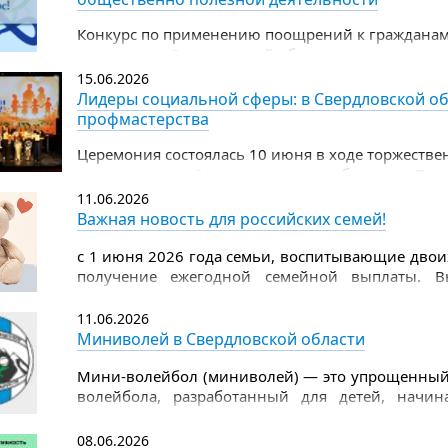
Конкурс по применению поощрений к граждана
территории Свердловской области, за успехи в д
общественно полезной деятельности
15.06.2026
Лидеры социальной сферы: в Свердловской об
профмастерства
Церемония состоялась 10 июня в ходе торжеств
празднованию Дня социального работника. Поч
заместитель Губернатора Свердловской области
11.06.2026
области Татьяна Савинова.
Важная новость для российских семей!
с 1 июня 2026 года семьи, воспитывающие двоих
получение ежегодной семейной выплаты. В
рассчитывается по доходам предыдущего года.
11.06.2026
Миниволей в Свердловской области
Мини-волейбол (миниволей) — это упрощенный 
волейбола, разработанный для детей, начи
отличается меньшим размером поля, низко опу
объемного мяча, что снижает нагрузку на суставы
08.06.2026