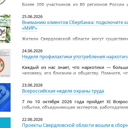
Более 200 участников из 80 регионов России 
Рязани, чтобы продемонстрировать цифровы
чемпионата по компьютерному многоборью сред
25.06.2026
Вниманию клиентов Сбербанка: подключите ка
«МИР»
Жители Свердловской области могут существен
поддержки — теперь Единую социальную карту
Такая возможность доступна в личном каб
24.06.2026
дебетовой СберКарты «МИР».
Неделя профилактики употребления наркотич
Каждый из нас знает, что наркотики — большо
человеку, его близким и обществу. Помните, ч
изнутри, разрушают внутренние органы и вы
наркотиков страдает головной мозг, появляется 
23.06.2026
Всероссийская неделя охраны труда
7 по 10 октября 2026 года пройдет XI Всеро
событие, объединяющее экспертов, работодателе
ключевых вопросов безопасности и благополучи
22.06.2026
Организатором мероприятия выступает Мин
Проекты Свердловской области вошли в сборн
Российской Федерации, оператором — Фонд Роск