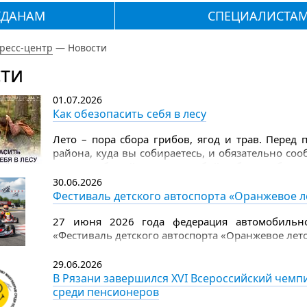
ЖДАНАМ
СПЕЦИАЛИСТА
ресс-центр
—
Новости
ти
01.07.2026
Как обезопасить себя в лесу
Лето – пора сбора грибов, ягод и трав. Перед
района, куда вы собираетесь, и обязательно со
лес. Не забывайте взять с собой набор грибника
дождевик, лекарства, которые вы ежедневно при
30.06.2026
на 2–3 дня), еще положите пару пластырей, аэро
Фестиваль детского автоспорта «Оранжевое л
Надевайте в лес всегда яркую одежду с длинными
27 июня 2026 года федерация автомобильно
«Фестиваль детского автоспорта «Оранжевое лето
29.06.2026
В Рязани завершился XVI Всероссийский чем
среди пенсионеров