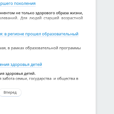
аршего поколения
нентом не только здорового образа жизни,
олеваний. Для людей старшей возрастной
е, чем для молодых.
я: в регионе прошел образовательный
мая, в рамках образовательной программы
 чемпионата
ов.
нения здоровья детей
ия здоровья детей.
я забота семьи, государства и общества в
Вперед