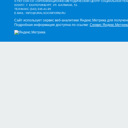
© ГКУ СОН СО «ОРГАНИЗАЦИОННО-МЕТОДИЧЕСКИЙ ЦЕНТР СОЦИАЛЬНОЙ П
620057, Г. ЕКАТЕРИНБУРГ, УЛ. БАУМАНА, 51
ТЕЛ/ФАКС (343) 336-41-95
E-MAIL:
INFO@URALSOCINFORM.RU
Сайт использует сервис веб-аналитики Яндекс.Метрика для получен
Подробная информация доступна по ссылке:
Сервис Яндекс.Метрик