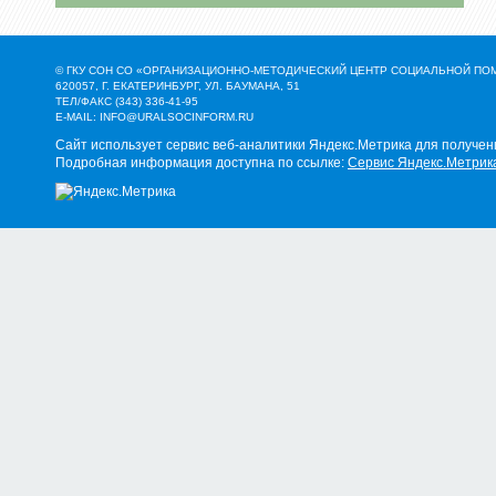
© ГКУ СОН СО «ОРГАНИЗАЦИОННО-МЕТОДИЧЕСКИЙ ЦЕНТР СОЦИАЛЬНОЙ П
620057, Г. ЕКАТЕРИНБУРГ, УЛ. БАУМАНА, 51
ТЕЛ/ФАКС (343) 336-41-95
E-MAIL:
INFO@URALSOCINFORM.RU
Сайт использует сервис веб-аналитики Яндекс.Метрика для получен
Подробная информация доступна по ссылке:
Сервис Яндекс.Метрик