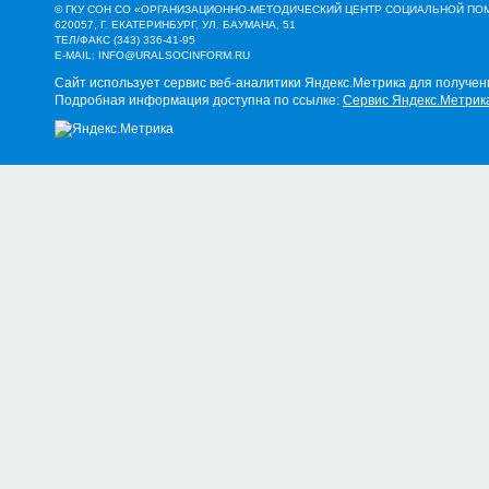
© ГКУ СОН СО «ОРГАНИЗАЦИОННО-МЕТОДИЧЕСКИЙ ЦЕНТР СОЦИАЛЬНОЙ П
620057, Г. ЕКАТЕРИНБУРГ, УЛ. БАУМАНА, 51
ТЕЛ/ФАКС (343) 336-41-95
E-MAIL:
INFO@URALSOCINFORM.RU
Сайт использует сервис веб-аналитики Яндекс.Метрика для получен
Подробная информация доступна по ссылке:
Сервис Яндекс.Метрик