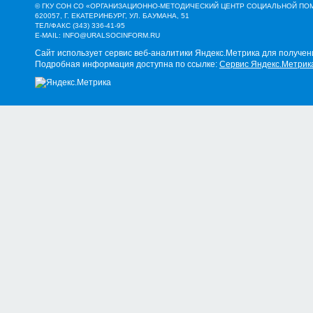
© ГКУ СОН СО «ОРГАНИЗАЦИОННО-МЕТОДИЧЕСКИЙ ЦЕНТР СОЦИАЛЬНОЙ П
620057, Г. ЕКАТЕРИНБУРГ, УЛ. БАУМАНА, 51
ТЕЛ/ФАКС (343) 336-41-95
E-MAIL:
INFO@URALSOCINFORM.RU
Сайт использует сервис веб-аналитики Яндекс.Метрика для получен
Подробная информация доступна по ссылке:
Сервис Яндекс.Метрик