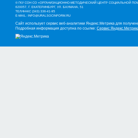
© ГКУ СОН СО «ОРГАНИЗАЦИОННО-МЕТОДИЧЕСКИЙ ЦЕНТР СОЦИАЛЬНОЙ П
620057, Г. ЕКАТЕРИНБУРГ, УЛ. БАУМАНА, 51
ТЕЛ/ФАКС (343) 336-41-95
E-MAIL:
INFO@URALSOCINFORM.RU
Сайт использует сервис веб-аналитики Яндекс.Метрика для получен
Подробная информация доступна по ссылке:
Сервис Яндекс.Метрик