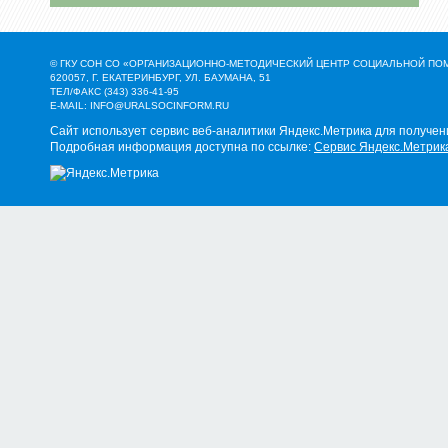
© ГКУ СОН СО «ОРГАНИЗАЦИОННО-МЕТОДИЧЕСКИЙ ЦЕНТР СОЦИАЛЬНОЙ П
620057, Г. ЕКАТЕРИНБУРГ, УЛ. БАУМАНА, 51
ТЕЛ/ФАКС (343) 336-41-95
E-MAIL:
INFO@URALSOCINFORM.RU
Сайт использует сервис веб-аналитики Яндекс.Метрика для получен
Подробная информация доступна по ссылке:
Сервис Яндекс.Метрик