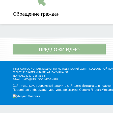
Обращение граждан
ПРЕДЛОЖИ ИДЕЮ
© ГКУ СОН СО «ОРГАНИЗАЦИОННО-МЕТОДИЧЕСКИЙ ЦЕНТР СОЦИАЛЬНОЙ П
620057, Г. ЕКАТЕРИНБУРГ, УЛ. БАУМАНА, 51
ТЕЛ/ФАКС (343) 336-41-95
E-MAIL:
INFO@URALSOCINFORM.RU
Сайт использует сервис веб-аналитики Яндекс.Метрика для получен
Подробная информация доступна по ссылке:
Сервис Яндекс.Метрик