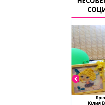
НЕСОВЕ
СОЦ
Брю
Юлия В