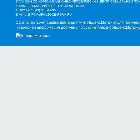
© ГКУ СОН СО «ОРГАНИЗАЦИОННО-МЕТОДИЧЕСКИЙ ЦЕНТР СОЦИАЛЬНОЙ П
620057, Г. ЕКАТЕРИНБУРГ, УЛ. БАУМАНА, 51
ТЕЛ/ФАКС (343) 336-41-95
E-MAIL:
INFO@URALSOCINFORM.RU
Сайт использует сервис веб-аналитики Яндекс.Метрика для получен
Подробная информация доступна по ссылке:
Сервис Яндекс.Метрик