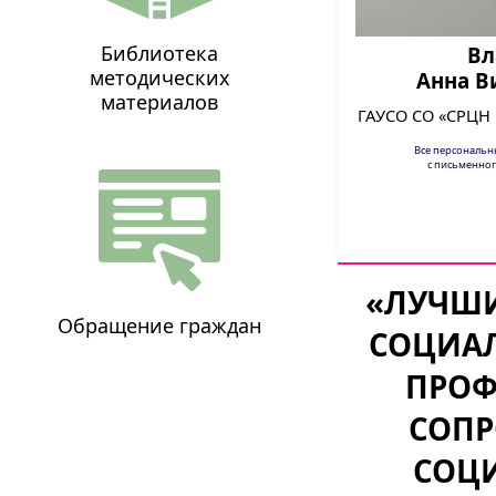
Библиотека
Вл
методических
Анна В
материалов
ГАУСО СО «СРЦН 
Все персональ
с письменног
«ЛУЧШ
Обращение граждан
СОЦИАЛ
ПРОФ
СОПР
СОЦ