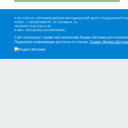
© ГКУ СОН СО «ОРГАНИЗАЦИОННО-МЕТОДИЧЕСКИЙ ЦЕНТР СОЦИАЛЬНОЙ П
620057, Г. ЕКАТЕРИНБУРГ, УЛ. БАУМАНА, 51
ТЕЛ/ФАКС (343) 336-41-95
E-MAIL:
INFO@URALSOCINFORM.RU
Сайт использует сервис веб-аналитики Яндекс.Метрика для получен
Подробная информация доступна по ссылке:
Сервис Яндекс.Метрик