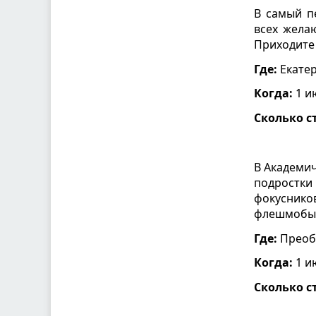
В самый п
всех жела
Приходите
Где:
Екатер
Когда:
1 ию
Сколько с
В Академи
подростки
фокуснико
флешмобы 
Где:
Преобр
Когда:
1 ию
Сколько с