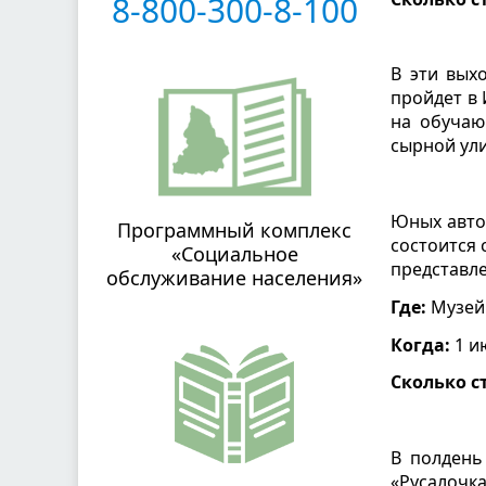
8-800-300-8-100
В эти вых
пройдет в 
на обучаю
сырной ули
Юных авто
Программный комплекс
состоится 
«Социальное
представле
обслуживание населения»
Где:
Музей 
Когда:
1 ию
Сколько с
В полдень
«Русалочка