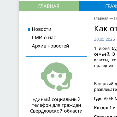
ГЛАВНАЯ
ГРА
Главная
—
П
Как о
Новости
СМИ о нас
30.05.2025
Архив новостей
1 июня бу
семьей. В
классы, к
праздник.
В первый д
развлекат
Где:
VEER M
Единый социальный
телефон для граждан
Когда:
1 ию
Свердловской области
Сколько с