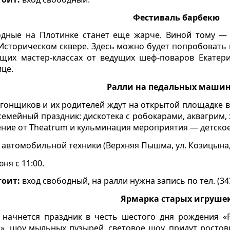
Фестиваль барбекю
одные на Плотинке станет еще жарче. Виной тому —
Историческом сквере. Здесь можно будет попробовать
щих мастер-классах от ведущих шеф-поваров Екатери
це.
Ралли на педальных маши
гонщиков и их родителей ждут на открытой площадке в
семейный праздник: дискотека с робокарами, аквагрим,
ние от Theatrum и кульминация мероприятия — детское
автомобильной техники (Верхняя Пышма, ул. Козицына, 
ня с 11:00.
тоит:
вход свободный, на ралли нужна запись по тел. (34
Ярмарка старых игруше
 начнется праздник в честь шестого дня рождения «Р
», шоу мыльных пузырей, световое шоу, придут ростов