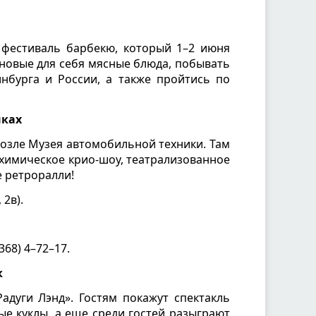
 фестиваль барбекю, который 1–2 июня
 новые для себя мясные блюда, побывать
нбурга и России, а также пройтись по
нках
озле Музея автомобильной техники. Там
 химическое крио-шоу, театрализованное
 ретроралли!
2в).
368) 4–72–17.
к
адуги Лэнд». Гостям покажут спектакль
ые куклы, а еще среди гостей разыграют