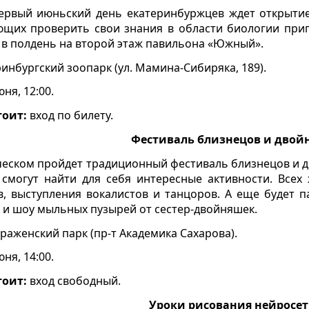
ервый июньский день екатеринбуржцев ждет открытие 
ющих проверить свои знания в области биологии приг
 в полдень на второй этаж павильона «Южный».
инбургский зоопарк (ул. Мамина-Сибиряка, 189).
ня, 12:00.
тоит:
вход по билету.
Фестиваль близнецов и двой
ческом пройдет традиционный фестиваль близнецов и 
 смогут найти для себя интересные активности. Всех
в, выступления вокалистов и танцоров. А еще будет п
и шоу мыльных пузырей от сестер-двойняшек.
аженский парк (пр-т Академика Сахарова).
ня, 14:00.
тоит:
вход свободный.
Уроки рисования нейросе