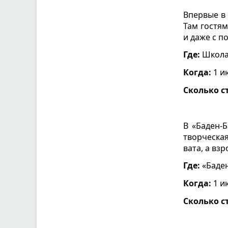
Впервые в 
Там гостя
и даже с 
Где:
Школа 
Когда:
1 ию
Сколько с
В «Баден-Б
творческа
вата, а вз
Где:
«Баден
Когда:
1 ию
Сколько с