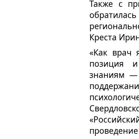
Также с пр
обратила
региональн
Креста Ири
«Как врач 
позиция и
знаниям — 
поддержан
психолог
Свердлов
«Российск
проведен