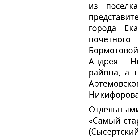
из поселк
представи
города Ек
почетного
Бормотово
Андрея Ни
района, а 
Артемовско
Никифорова
Отдельны
«Самый ста
(Сысертский