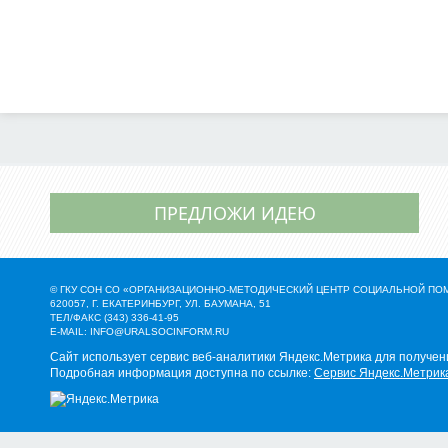
ПРЕДЛОЖИ ИДЕЮ
© ГКУ СОН СО «ОРГАНИЗАЦИОННО-МЕТОДИЧЕСКИЙ ЦЕНТР СОЦИАЛЬНОЙ П
620057, Г. ЕКАТЕРИНБУРГ, УЛ. БАУМАНА, 51
ТЕЛ/ФАКС (343) 336-41-95
E-MAIL:
INFO@URALSOCINFORM.RU
Сайт использует сервис веб-аналитики Яндекс.Метрика для получен
Подробная информация доступна по ссылке:
Сервис Яндекс.Метрик