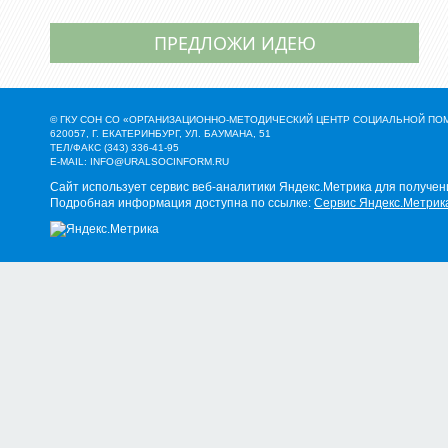
ПРЕДЛОЖИ ИДЕЮ
© ГКУ СОН СО «ОРГАНИЗАЦИОННО-МЕТОДИЧЕСКИЙ ЦЕНТР СОЦИАЛЬНОЙ П
620057, Г. ЕКАТЕРИНБУРГ, УЛ. БАУМАНА, 51
ТЕЛ/ФАКС (343) 336-41-95
E-MAIL:
INFO@URALSOCINFORM.RU
Сайт использует сервис веб-аналитики Яндекс.Метрика для получен
Подробная информация доступна по ссылке:
Сервис Яндекс.Метрик