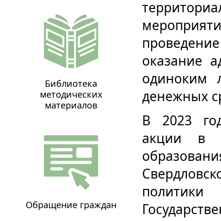
территориа
мероприят
проведени
оказание 
одиноким л
Библиотека
денежных ср
методических
материалов
В 2023 го
акции в р
образов
Свердловск
политики
Обращение граждан
Государс