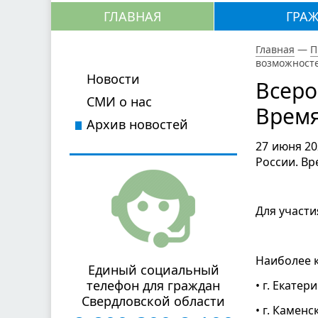
ГЛАВНАЯ
ГРА
Главная
—
П
возможност
Новости
Всеро
СМИ о нас
Время
Архив новостей
27 июня 20
России. В
Для участи
Наиболее к
Единый социальный
телефон для граждан
• г. Екате
Свердловской области
• г. Камен