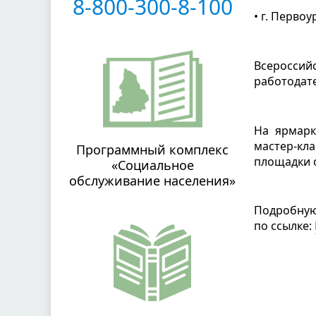
8-800-300-8-100
• г. Перво
Всероссий
работодате
На ярмарк
мастер-кл
Программный комплекс
площадки 
«Социальное
обслуживание населения»
Подробную
по ссылке: