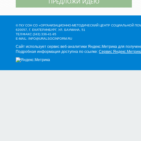
ПРЕДЛОЖИ ИДЕЮ
© ГКУ СОН СО «ОРГАНИЗАЦИОННО-МЕТОДИЧЕСКИЙ ЦЕНТР СОЦИАЛЬНОЙ П
620057, Г. ЕКАТЕРИНБУРГ, УЛ. БАУМАНА, 51
ТЕЛ/ФАКС (343) 336-41-95
E-MAIL:
INFO@URALSOCINFORM.RU
Сайт использует сервис веб-аналитики Яндекс.Метрика для получен
Подробная информация доступна по ссылке:
Сервис Яндекс.Метрик