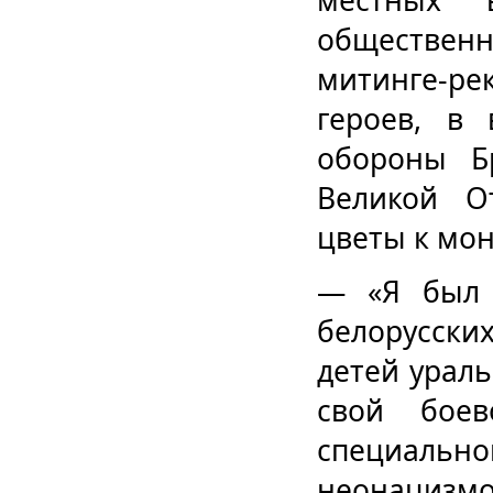
местных 
общественн
митинге-ре
героев, в 
обороны Б
Великой О
цветы к мо
— «Я был 
белорусски
детей урал
свой бое
специальн
неонацизм