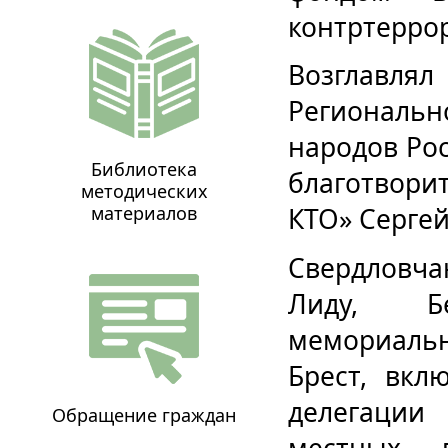
контртерро
Возглав
Региональ
народов Рос
Библиотека
благотвор
методических
материалов
КТО» Сергей
Свердловча
Лиду, Бе
мемориаль
Брест, вкл
делегации
Обращение граждан