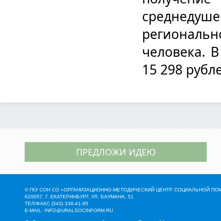
среднеду
региональ
человека. В
15 298 рубл
ПРЕДЛОЖИ ИДЕЮ
© ГКУ СОН СО «ОРГАНИЗАЦИОННО-МЕТОДИЧЕСКИЙ ЦЕНТР СОЦИАЛЬНОЙ П
620057, Г. ЕКАТЕРИНБУРГ, УЛ. БАУМАНА, 51
ТЕЛ/ФАКС (343) 336-41-95
E-MAIL:
INFO@URALSOCINFORM.RU