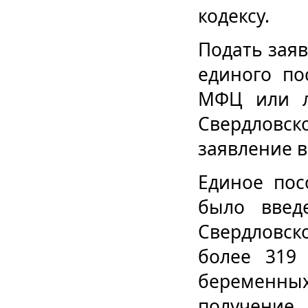
кодексу.
Подать зая
единого по
МФЦ или л
Свердловск
заявление в
Единое пос
было введ
Свердловск
более 319 
беременн
получени