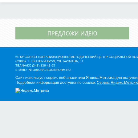
ПРЕДЛОЖИ ИДЕЮ
© ГКУ СОН СО «ОРГАНИЗАЦИОННО-МЕТОДИЧЕСКИЙ ЦЕНТР СОЦИАЛЬНОЙ П
620057, Г. ЕКАТЕРИНБУРГ, УЛ. БАУМАНА, 51
ТЕЛ/ФАКС (343) 336-41-95
E-MAIL:
INFO@URALSOCINFORM.RU
Сайт использует сервис веб-аналитики Яндекс.Метрика для получен
Подробная информация доступна по ссылке:
Сервис Яндекс.Метрик