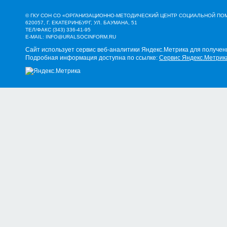
© ГКУ СОН СО «ОРГАНИЗАЦИОННО-МЕТОДИЧЕСКИЙ ЦЕНТР СОЦИАЛЬНОЙ П
620057, Г. ЕКАТЕРИНБУРГ, УЛ. БАУМАНА, 51
ТЕЛ/ФАКС (343) 336-41-95
E-MAIL:
INFO@URALSOCINFORM.RU
Сайт использует сервис веб-аналитики Яндекс.Метрика для получен
Подробная информация доступна по ссылке:
Сервис Яндекс.Метрик