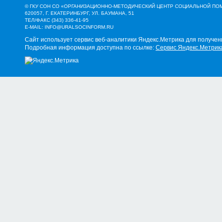
© ГКУ СОН СО «ОРГАНИЗАЦИОННО-МЕТОДИЧЕСКИЙ ЦЕНТР СОЦИАЛЬНОЙ П
620057, Г. ЕКАТЕРИНБУРГ, УЛ. БАУМАНА, 51
ТЕЛ/ФАКС (343) 336-41-95
E-MAIL:
INFO@URALSOCINFORM.RU
Сайт использует сервис веб-аналитики Яндекс.Метрика для получен
Подробная информация доступна по ссылке:
Сервис Яндекс.Метрик