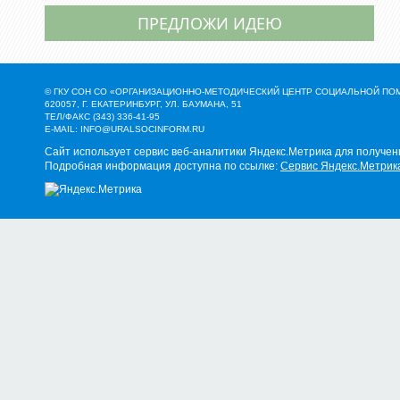
ПРЕДЛОЖИ ИДЕЮ
© ГКУ СОН СО «ОРГАНИЗАЦИОННО-МЕТОДИЧЕСКИЙ ЦЕНТР СОЦИАЛЬНОЙ П
620057, Г. ЕКАТЕРИНБУРГ, УЛ. БАУМАНА, 51
ТЕЛ/ФАКС (343) 336-41-95
E-MAIL:
INFO@URALSOCINFORM.RU
Сайт использует сервис веб-аналитики Яндекс.Метрика для получен
Подробная информация доступна по ссылке:
Сервис Яндекс.Метрик