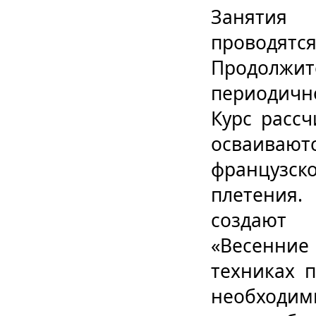
Занятия 
проводятся
Продолжит
периодично
Курс рассч
осваива
французск
плетения
создают 
«Весенние
техниках п
необходи