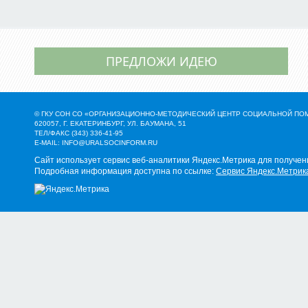
ПРЕДЛОЖИ ИДЕЮ
© ГКУ СОН СО «ОРГАНИЗАЦИОННО-МЕТОДИЧЕСКИЙ ЦЕНТР СОЦИАЛЬНОЙ П
620057, Г. ЕКАТЕРИНБУРГ, УЛ. БАУМАНА, 51
ТЕЛ/ФАКС (343) 336-41-95
E-MAIL:
INFO@URALSOCINFORM.RU
Сайт использует сервис веб-аналитики Яндекс.Метрика для получен
Подробная информация доступна по ссылке:
Сервис Яндекс.Метрик