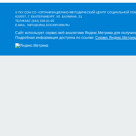
© ГКУ СОН СО «ОРГАНИЗАЦИОННО-МЕТОДИЧЕСКИЙ ЦЕНТР СОЦИАЛЬНОЙ П
620057, Г. ЕКАТЕРИНБУРГ, УЛ. БАУМАНА, 51
ТЕЛ/ФАКС (343) 336-41-95
E-MAIL:
INFO@URALSOCINFORM.RU
Сайт использует сервис веб-аналитики Яндекс.Метрика для получен
Подробная информация доступна по ссылке:
Сервис Яндекс.Метрик