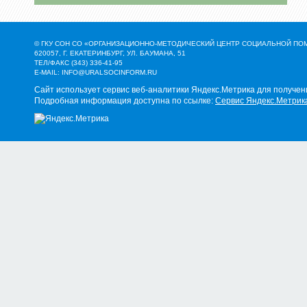
© ГКУ СОН СО «ОРГАНИЗАЦИОННО-МЕТОДИЧЕСКИЙ ЦЕНТР СОЦИАЛЬНОЙ П
620057, Г. ЕКАТЕРИНБУРГ, УЛ. БАУМАНА, 51
ТЕЛ/ФАКС (343) 336-41-95
E-MAIL:
INFO@URALSOCINFORM.RU
Сайт использует сервис веб-аналитики Яндекс.Метрика для получен
Подробная информация доступна по ссылке:
Сервис Яндекс.Метрик