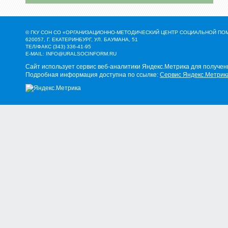
© ГКУ СОН СО «ОРГАНИЗАЦИОННО-МЕТОДИЧЕСКИЙ ЦЕНТР СОЦИАЛЬНОЙ П
620057, Г. ЕКАТЕРИНБУРГ, УЛ. БАУМАНА, 51
ТЕЛ/ФАКС (343) 336-41-95
E-MAIL:
INFO@URALSOCINFORM.RU
Сайт использует сервис веб-аналитики Яндекс.Метрика для получен
Подробная информация доступна по ссылке:
Сервис Яндекс.Метрик